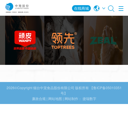
在线商城
致力于为爱宠提供
以人类食品级标准
深爱且怀敬畏之心
一系列
制作宠物食品
致力打造革新性宠
新西兰原产原装进
专注宠物品质生活
物粮
口宠物食品
2026©Copyright
烟台中宠食品股份有限公司
版权所有
【鲁ICP备05010351
号】
廉政合规
|
网站地图
| 网站制作：
捷瑞数字