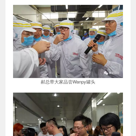
郝总带大家品尝Wanpy罐头