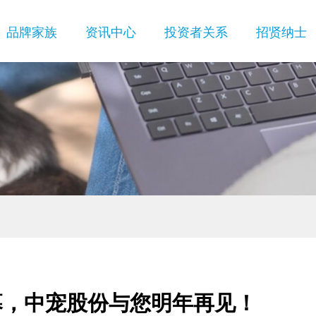
品牌家族
资讯中心
投资者关系
招贤纳士
ES领先
企业实力
社会责任相关情况
新西兰ZEAL真致
研发中心
投资者保护
生产基地
发展历程
企业荣誉
幕，中宠股份与您明年再见！