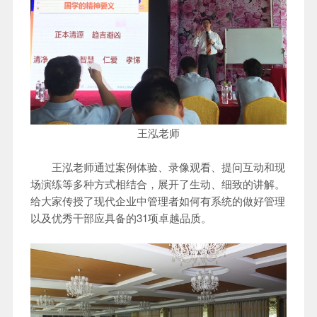
王泓老师
王泓老师通过案例体验、录像观看、提问互动和现
场演练等多种方式相结合，展开了生动、细致的讲解。
给大家传授了现代企业中管理者如何有系统的做好管理
以及优秀干部应具备的31项卓越品质。