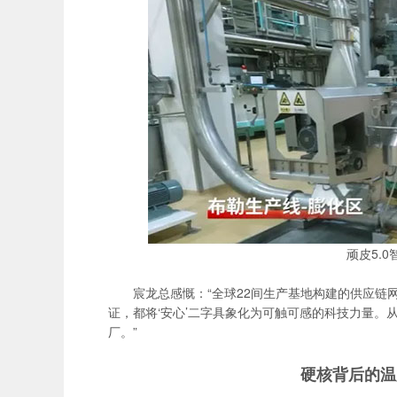
顽皮5.
宸龙总感慨：“全球22间生产基地构建的供应
证，都将‘安心’二字具象化为可触可感的科技力量
厂。”
硬核背后的温