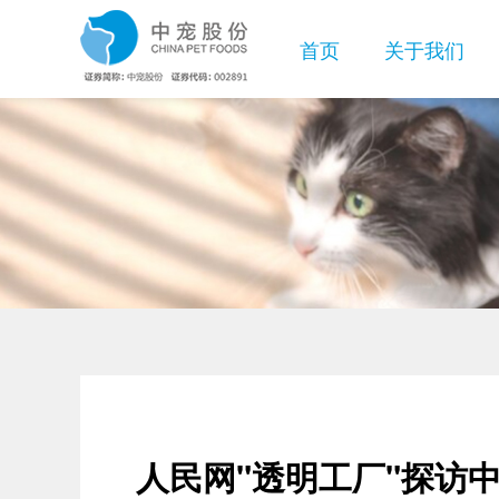
首页
关于我们
企业介绍
WANPY顽皮
企业新闻
股票详情
员工风采
联系方式
企业文化
视频中心
基本信息
招聘岗位
廉正合规
TOPTRE
人民网"透明工厂"探访中