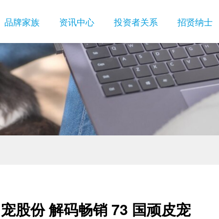
品牌家族
资讯中心
投资者关系
招贤纳士
ES领先
企业实力
社会责任相关情况
新西兰ZEAL真致
研发中心
投资者保护
生产基地
发展历程
企业荣誉
宠股份 解码畅销 73 国顽皮宠