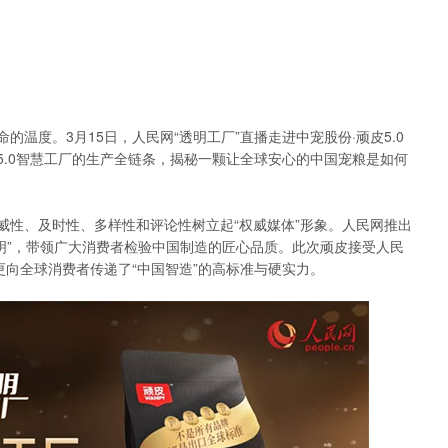
温度。3月15日，人民网“透明工厂”直播走进中宠股份·顽皮5.0
5.0智慧工厂的生产全链条，揭秘一颗让全球安心的中国宠粮是如何
威性、及时性、多样性和评论性树立起“权威媒体”形象。人民网推出
业透明”，带领广大消费者检验中国制造的匠心品质。此次顽皮接受人民
更向全球消费者传递了“中国智造”的高标准与硬实力。