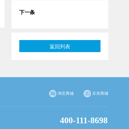
下一条
返回列表
淘宝商城
京东商城
400-111-8698